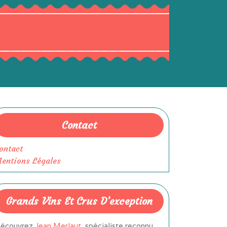
Contact
ontact
entions Légales
Grands Vins Et Crus D’exception
écouvrez
Jean Merlaut
, spécialiste reconnu