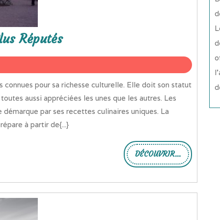
d
L
Plus Réputés
d
o
l
d
toutes aussi appréciées les unes que les autres. Les
 démarque par ses recettes culinaires uniques. La
pare à partir de{...}
DÉCOUVRIR...
DÉCOUVRIR