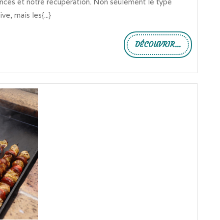
nces et notre récupération. Non seulement le type
ve, mais les{...}
DÉCOUVRIR...
DÉCOUVRIR