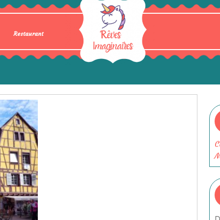
Restaurant
C
M
D