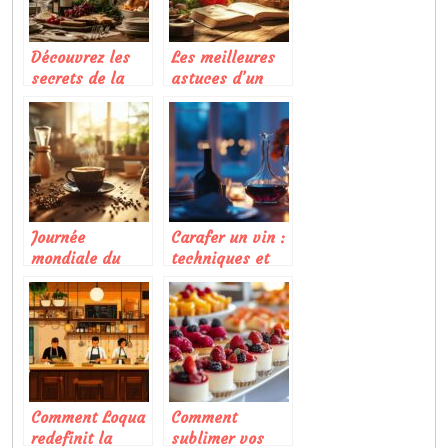
authentiques
Découvrez les
Les meilleures
secrets de la
astuces d’un
gastronomie
blog cuisine
bordelaise pour
pour réussir vos
un dîner réussi
plats à la
maison
Journée
Carafer un vin :
mondiale du
techniques et
café : Comment
astuces pour
transformer
reveler tous ses
votre café en
aromes
œuvre d’art
éphémère
Comment Loqua
Comment
redefinit la
sublimer vos