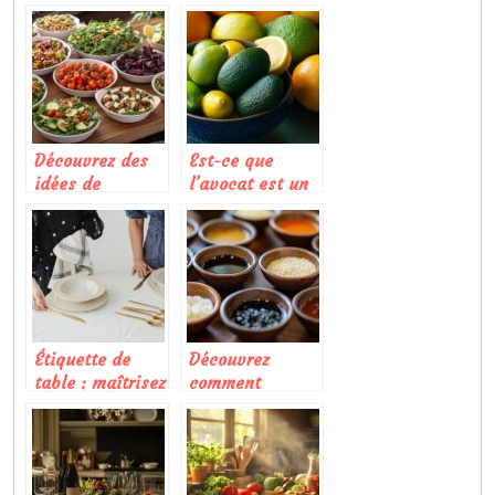
réussie :
cocktails
l’importance du
maison
visuel
Découvrez des
Est-ce que
idées de
l’avocat est un
salades
agrume ?
composées pour
sublimer vos
buffets et
barbecues
Étiquette de
Découvrez
table : maîtrisez
comment
l’art du repas
sublimer vos
formel avec
plats avec des
style
sauces
japonaises