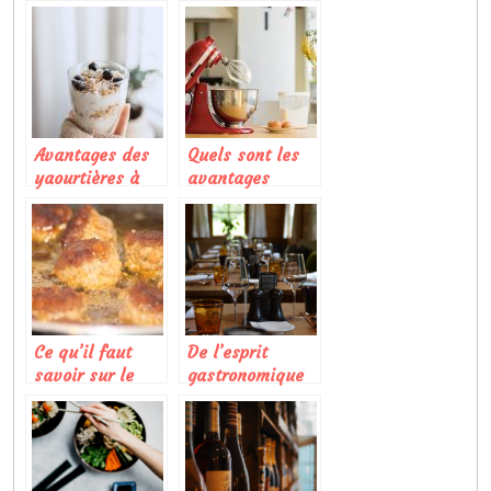
différentes
cet article
façons de la
consommer
Avantages des
Quels sont les
yaourtières à
avantages
usage
d’utiliser un
domestique
robot cuisinier ?
Ce qu’il faut
De l’esprit
savoir sur le
gastronomique
kefta ou kafta
dans la cuisine
francaise