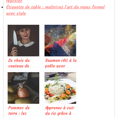
réussies
Étiquette de table : maîtrisez l’art du repas formel
avec style
Le choix du
Saumon rôti à la
couteau de
poêle avec
cuisine pour des
vinaigrette aux
coupes réussies
tomates
Pommes de
Apprenez à cuir
terre : les
du riz grâce à