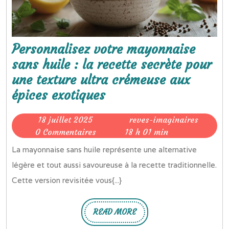
Personnalisez votre mayonnaise
sans huile : la recette secrète pour
une texture ultra crémeuse aux
Personnalisez
épices exotiques
votre
18
reves-
18 juillet 2025
reves-imaginaires
mayonnaise
juillet
imagina
0 Commentaires
18 h 01 min
sans
2025
La mayonnaise sans huile représente une alternative
huile
légère et tout aussi savoureuse à la recette traditionnelle.
:
Cette version revisitée vous{...}
la
recette
READ MORE
secrète
READ
MORE