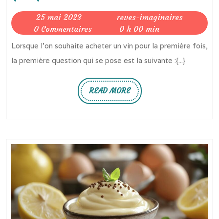
choisir
25
reves-
25 mai 2023
reves-imaginaires
un
mai
imaginair
0 Commentaires
0 h 00 min
bon
2023
Lorsque l’on souhaite acheter un vin pour la première fois,
vin
la première question qui se pose est la suivante :{...}
:
quelques
READ MORE
READ
conseils
MORE
utiles