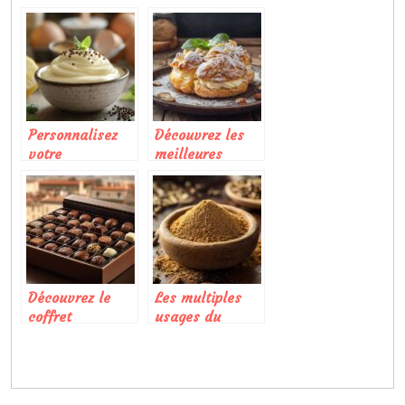
cuisine de
desserts avec
proximite dans
une purée de
les quartiers
fruit de qualité
lyonnais
professionnelle
Personnalisez
Découvrez les
votre
meilleures
mayonnaise
méthodes pour
sans huile : la
apprendre à
recette secrète
réaliser un
pour une texture
gâteau Paris-
ultra crémeuse
Brest
aux épices
exotiques
Découvrez le
Les multiples
coffret
usages du
signature de
cumin en poudre
chocolats
dans votre
artisanaux
cuisine
toulousains