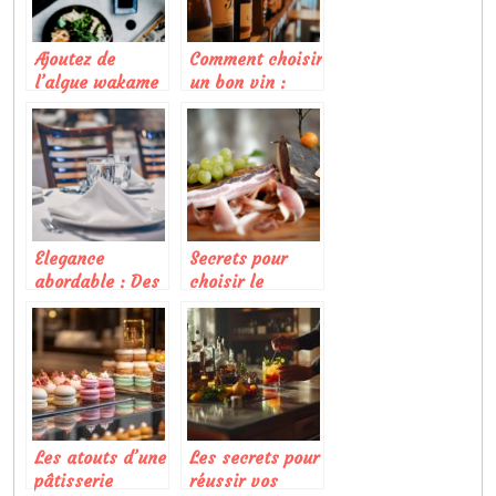
Ajoutez de
Comment choisir
l’algue wakame
un bon vin :
pour vos
quelques
recettes !
conseils utiles
Elegance
Secrets pour
abordable : Des
choisir le
ronds de
meilleur jambon
serviette pas
cru pour vos
chers pour
recettes
sublimer votre
gourmandes
table
Les atouts d’une
Les secrets pour
pâtisserie
réussir vos