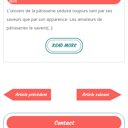
imaginaires
2024
min
réussie
L’univers de la pâtisserie séduira toujours tant par ses
:
saveurs que par son apparence. Les amateurs de
l’importance
pâtisseries le savent{...}
du
visuel
READ MORE
READ
MORE
Article
Article
Article précèdent
Article suivant
précèdent
suivan
Contact