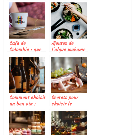
usage
dans la cuisine
domestique
francaise
Cafe de
Ajoutez de
Colombie : que
l’algue wakame
faut-il savoir
pour vos
sur ce produit ?
recettes !
Comment choisir
Secrets pour
un bon vin :
choisir le
quelques
meilleur jambon
conseils utiles
cru pour vos
recettes
gourmandes