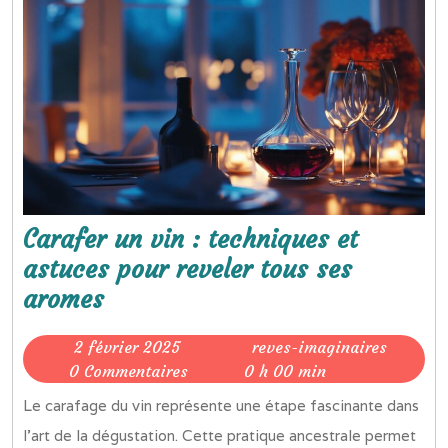
Carafer un vin : techniques et
astuces pour reveler tous ses
Carafer
aromes
un
2
reves-
2 février 2025
reves-imaginaires
vin
février
imagina
0 Commentaires
0 h 00 min
:
2025
Le carafage du vin représente une étape fascinante dans
techniques
l’art de la dégustation. Cette pratique ancestrale permet