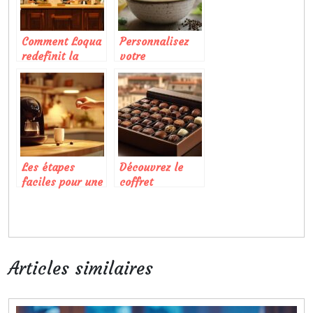
Comment Loqua
Personnalisez
redefinit la
votre
cuisine de
mayonnaise
proximite dans
sans huile : la
les quartiers
recette secrète
lyonnais
pour une texture
ultra crémeuse
aux épices
exotiques
Les étapes
Découvrez le
faciles pour une
coffret
utilisation
signature de
optimale d’une
chocolats
capsule Dolce
artisanaux
Gusto
toulousains
Articles similaires