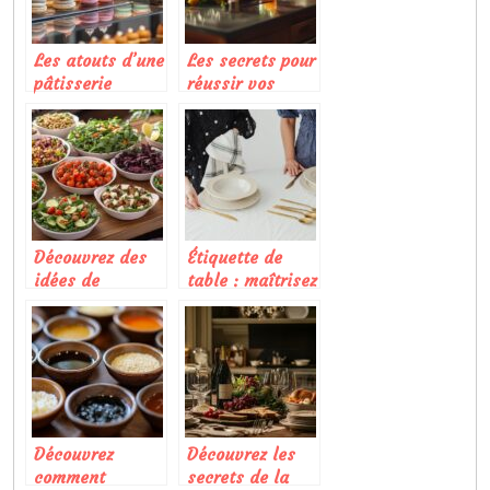
Les atouts d’une
Les secrets pour
pâtisserie
réussir vos
réussie :
cocktails
l’importance du
maison
visuel
Découvrez des
Étiquette de
idées de
table : maîtrisez
salades
l’art du repas
composées pour
formel avec
sublimer vos
style
buffets et
barbecues
Découvrez
Découvrez les
comment
secrets de la