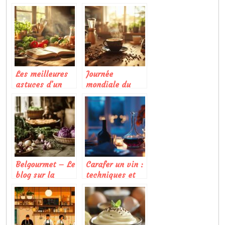
sublimer vos
gastronomie
plats avec des
bordelaise pour
sauces
un dîner réussi
japonaises
authentiques
Les meilleures
Journée
astuces d’un
mondiale du
blog cuisine
café : Comment
pour réussir vos
transformer
plats à la
votre café en
maison
œuvre d’art
éphémère
Belgourmet – Le
Carafer un vin :
blog sur la
techniques et
cuisine
astuces pour
alsacienne
reveler tous ses
aromes