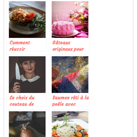
Comment
Gâteaux
réussir
originaux pour
parfaitement un
un anniversaire
plat sucré-salé?
Le choix du
Saumon rôti à la
couteau de
poêle avec
cuisine pour des
vinaigrette aux
coupes réussies
tomates