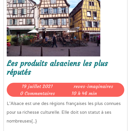
Les produits alsaciens les plus
Les
réputés
produits
19
reves-
19 juillet 2021
reves-imaginaires
alsaciens
juillet
imagina
0 Commentaires
10 h 46 min
les
2021
L’Alsace est une des régions françaises les plus connues
plus
pour sa richesse culturelle. Elle doit son statut à ses
réputés
nombreuses{...}