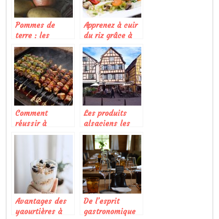
Pommes de
Apprenez à cuir
terre : les
du riz grâce à
différentes
cet article
façons de la
consommer
Comment
Les produits
réussir à
alsaciens les
nettoyer une
plus réputés
plancha ?
Avantages des
De l’esprit
yaourtières à
gastronomique