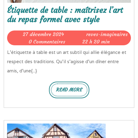
Étiquette de table : maîtrisez l’art
Étiquette
du repas formel avec style
de
27
27 décembre 2024
reves-imaginaires
table
reves-
décembre
0 Commentaires
22 h 20 min
:
imaginaires
2024
L’étiquette à table est un art subtil qui allie élégance et
maîtrisez
respect des traditions. Qu’il s’agisse d’un dîner entre
l’art
amis, d’une{...}
du
repas
READ MORE
READ
formel
MORE
avec
style