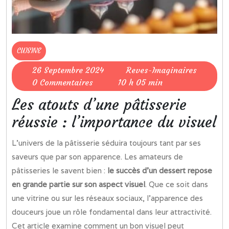
CUISINE
26
Reves-
26 Septembre 2024
Reves-Imaginaires
Septembre
Imaginai
0 Commentaires
10 h 05 min
2024
Les atouts d’une pâtisserie
réussie : l’importance du visuel
L’univers de la pâtisserie séduira toujours tant par ses
saveurs que par son apparence. Les amateurs de
pâtisseries le savent bien :
le succès d’un dessert repose
en grande partie sur son aspect visuel
. Que ce soit dans
une vitrine ou sur les réseaux sociaux, l’apparence des
douceurs joue un rôle fondamental dans leur attractivité.
Cet article examine comment un bon visuel peut