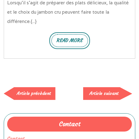
Lorsqu’il s’agit de préparer des plats délicieux, la qualité
meilleur
et le choix du jambon cru peuvent faire toute la
jambon
différence.{...}
cru
pour
READ MORE
vos
READ
MORE
recettes
gourmandes
Article
Article
Article précèdent
Article suivant
précèdent
suivan
Contact
Contact