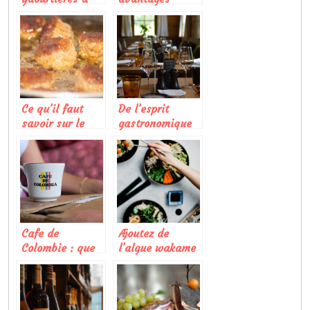
usage
d’utiliser un
domestique
robot cuisinier ?
Ce qu’il faut
De l’esprit
savoir sur le
gastronomique
kefta ou kafta
dans la cuisine
francaise
Cafe de
Ajoutez de
Colombie : que
l’algue wakame
faut-il savoir
pour vos
sur ce produit ?
recettes !