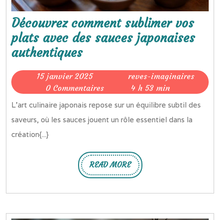
Découvrez comment sublimer vos
plats avec des sauces japonaises
Découvrez
authentiques
comment
15
15 janvier 2025
reves-imaginaires
sublimer
reves-
janvier
0 Commentaires
4 h 53 min
vos
imaginaires
2025
L’art culinaire japonais repose sur un équilibre subtil des
plats
saveurs, où les sauces jouent un rôle essentiel dans la
avec
création{...}
des
sauces
READ MORE
japonaises
READ
MORE
authentiques