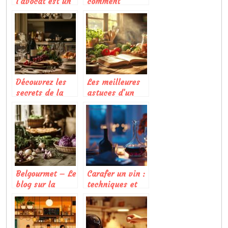
l’avocat est un
comment
agrume ?
sublimer vos
plats avec des
sauces
japonaises
authentiques
Découvrez les
Les meilleures
secrets de la
astuces d’un
gastronomie
blog cuisine
bordelaise pour
pour réussir vos
un dîner réussi
plats à la
maison
Belgourmet – Le
Carafer un vin :
blog sur la
techniques et
cuisine
astuces pour
alsacienne
reveler tous ses
aromes