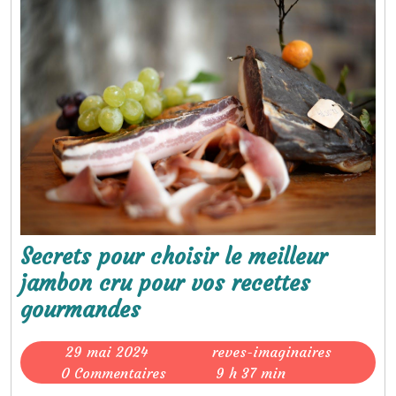
Secrets pour choisir le meilleur
jambon cru pour vos recettes
Secrets
gourmandes
pour
29
reves-
29 mai 2024
reves-imaginaires
choisir
mai
imaginair
0 Commentaires
9 h 37 min
le
2024