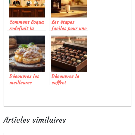
Comment Loqua
Les étapes
redefinit la
faciles pour une
cuisine de
utilisation
proximite dans
optimale d’une
les quartiers
capsule Dolce
lyonnais
Gusto
Découvrez les
Découvrez le
meilleures
coffret
méthodes pour
signature de
apprendre à
chocolats
réaliser un
artisanaux
gâteau Paris-
toulousains
Brest
Articles similaires