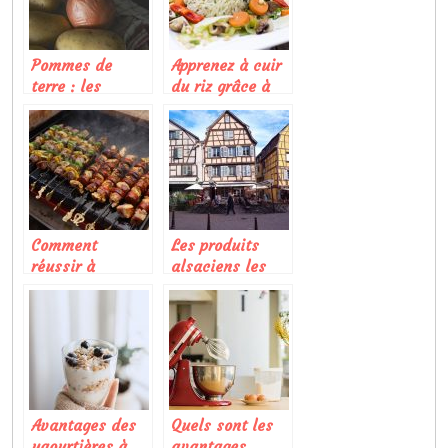
Pommes de
Apprenez à cuir
terre : les
du riz grâce à
différentes
cet article
façons de la
consommer
Comment
Les produits
réussir à
alsaciens les
nettoyer une
plus réputés
plancha ?
Avantages des
Quels sont les
yaourtières à
avantages