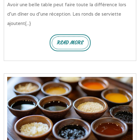
2023
Avoir une belle table peut faire toute la différence lors
ronds
d’un dîner ou d’une réception. Les ronds de serviette
de
ajoutent{...}
serviette
pas
READ MORE
chers
READ
MORE
pour
sublimer
votre
table