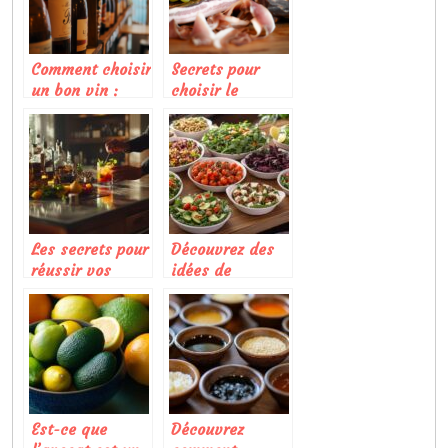
Comment choisir
Secrets pour
un bon vin :
choisir le
quelques
meilleur jambon
conseils utiles
cru pour vos
recettes
gourmandes
Les secrets pour
Découvrez des
réussir vos
idées de
cocktails
salades
maison
composées pour
sublimer vos
buffets et
barbecues
Est-ce que
Découvrez