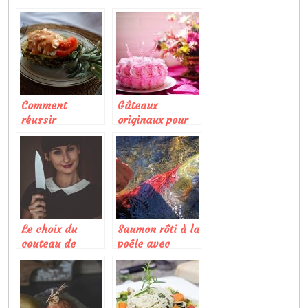
Comment
Gâteaux
réussir
originaux pour
parfaitement un
un anniversaire
plat sucré-salé?
Le choix du
Saumon rôti à la
couteau de
poêle avec
cuisine pour des
vinaigrette aux
coupes réussies
tomates