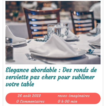
Elegance abordable : Des ronds de
serviette pas chers pour sublimer
Elegance
votre table
abordable
26
reves-
26 août 2023
reves-imaginaires
:
août
imaginai
0 Commentaires
0 h 00 min
Des