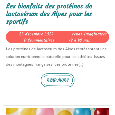
Les bienfaits des protéines de
lactosérum des Alpes pour les
Les
sportifs
bienfaits
23
23 décembre 2024
reves-imaginaires
des
reves-
décembre
0 Commentaires
18 h 43 min
protéines
imaginaires
2024
Les protéines de lactosérum des Alpes représentent une
de
solution nutritionnelle naturelle pour les athlètes. Issues
lactosérum
des montagnes françaises, ces protéines{...}
des
Alpes
READ MORE
pour
READ
MORE
les
sportifs