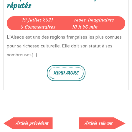
Les
réputés
produits
19
reves-
19 juillet 2021
reves-imaginaires
alsaciens
juillet
imagina
0 Commentaires
10 h 46 min
les
2021
L’Alsace est une des régions françaises les plus connues
plus
pour sa richesse culturelle. Elle doit son statut à ses
réputés
nombreuses{...}
READ MORE
READ
MORE
Article
Article
Article précèdent
Article suivant
précèdent
suivan