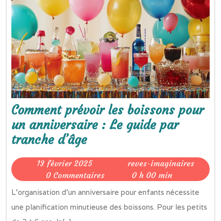
Comment prévoir les boissons pour
un anniversaire : Le guide par
Comment
tranche d’âge
prévoir
13
13 février 2025
reves-imaginaires
les
reves-
février
0 Commentaires
0 h 00 min
boissons
imaginaires
2025
L'organisation d'un anniversaire pour enfants nécessite
pour
une planification minutieuse des boissons. Pour les petits
un