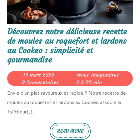
Découvrez notre délicieuse recette
de moules au roquefort et lardons
au Cookeo : simplicité et
Découvrez
gourmandise
notre
13
reves-
13 mars 2025
reves-imaginaires
délicieuse
mars
imaginai
0 Commentaires
0 h 00 min
recette
2025
Envie d'un plat savoureux et rapide ? Notre recette de
de
moules au roquefort et lardons au Cookeo associe la
moules
fraîcheur{...}
au
roquefort
READ MORE
et
READ
MORE