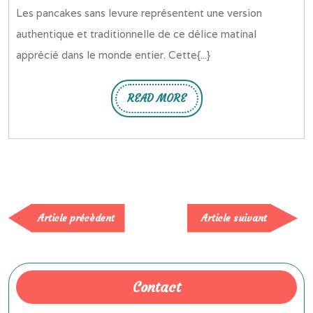
pancakes
2025
Les pancakes sans levure représentent une version
a
authentique et traditionnelle de ce délice matinal
l’ancienne
apprécié dans le monde entier. Cette{...}
sans
levure
READ MORE
READ
MORE
Article
Article
Article précèdent
Article suivant
précèdent
suivan
Contact