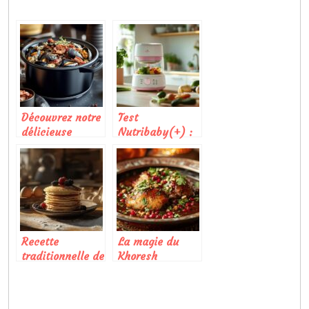
Découvrez notre
Test
délicieuse
Nutribaby(+) :
recette de
évaluation
moules au
détaillée du
roquefort et
robot Babymoov
lardons au
qui fait fureur
Cookeo :
chez les jeunes
simplicité et
parents
gourmandise
Recette
La magie du
traditionnelle de
Khoresh
pancakes a
fesenjan :
l’ancienne sans
voyage culinaire
levure
au cœur de la