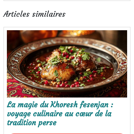
tradition perse
Articles similaires
La magie du Khoresh fesenjan :
voyage culinaire au cœur de la
La
tradition perse
magie