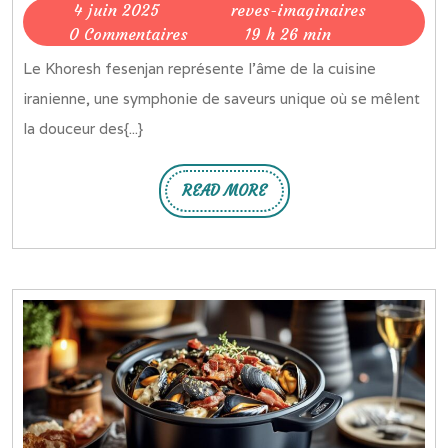
4
reves-
4 juin 2025
reves-imaginaires
du
juin
imaginaire
0 Commentaires
19 h 26 min
Khoresh
2025
Le Khoresh fesenjan représente l'âme de la cuisine
fesenjan
iranienne, une symphonie de saveurs unique où se mêlent
:
la douceur des{...}
voyage
culinaire
READ MORE
au
READ
MORE
cœur
de
la
tradition
perse