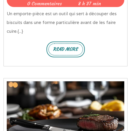
reves-
octobre
0 Commentaires
8 h 37 min
savoir
imaginaires
2021
Un emporte-pièce est un outil qui sert à découper des
sur
biscuits dans une forme particulière avant de les faire
l’emporte-
cuire.{...}
piece
READ MORE
READ
MORE