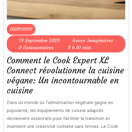
ÉQUIPEMENT
19
Reves-
19 Septembre 2025
Reves-Imaginaires
Septembre
Imaginai
0 Commentaires
3 h 01 min
2025
Comment le Cook Expert XL
Connect révolutionne la cuisine
végane: Un incontournable en
cuisine
Dans un monde où l’alimentation végétale gagne en
popularité, les équipements de cuisine adaptés
deviennent essentiels pour faciliter la transition et
maintenir une créativité culinaire sans limites. Le Cook