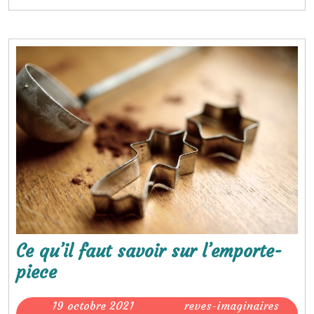
bon
choix
Ce qu’il faut savoir sur l’emporte-
Ce
piece
qu’il
19
19 octobre 2021
reves-imaginaires
faut