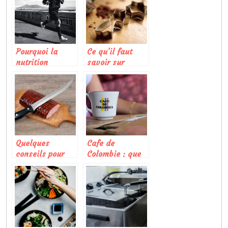
Pourquoi la
Ce qu’il faut
nutrition
savoir sur
sportive est-elle
l’emporte-piece
si importante ?
Quelques
Cafe de
conseils pour
Colombie : que
reussir le choix
faut-il savoir
d’un couteau de
sur ce produit ?
cuisine