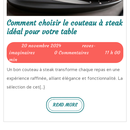
Comment choisir le couteau à steak
Comment
idéal pour votre table
choisir
20
20 novembre 2024
reves-
le
reves-
novembre
imaginaires
0 Commentaires
11 h 00
couteau
imaginaires
2024
min
à
Un bon couteau à steak transforme chaque repas en une
steak
expérience raffinée, alliant élégance et fonctionnalité. La
idéal
sélection de cet{...}
pour
votre
READ MORE
READ
table
MORE