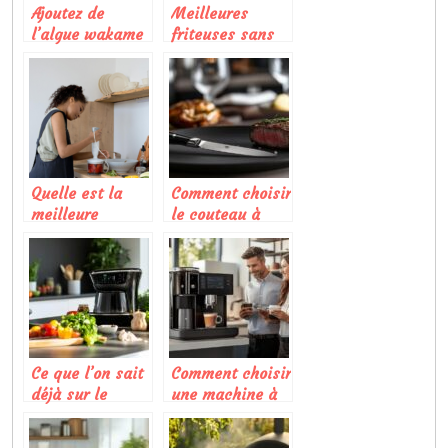
Ajoutez de
Meilleures
l’algue wakame
friteuses sans
pour vos
huile : le guide
recettes !
pour faire le bon
choix
Quelle est la
Comment choisir
meilleure
le couteau à
alternative au
steak idéal pour
Thermomix ?
votre table
Ce que l’on sait
Comment choisir
déjà sur le
une machine à
Thermomix TM7
café
et ses
professionnelle