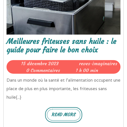
Meilleures friteuses sans huile : le
Meilleur
guide pour faire le bon choix
friteuses
15
15 décembre 2023
reves-imaginaires
sans
reves-
décembre
0 Commentaires
1 h 00 min
huile
imaginaires
2023
Dans un monde où la santé et l’alimentation occupent une
:
place de plus en plus importante, les friteuses sans
le
huile{...}
guide
pour
READ MORE
READ
faire
MORE
le