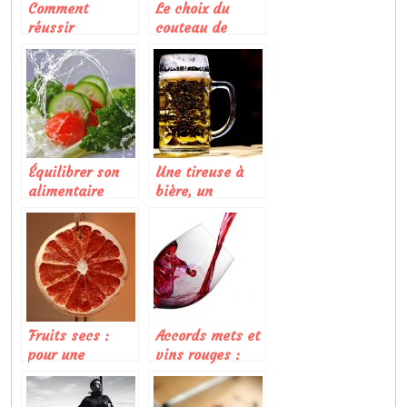
Comment
Le choix du
réussir
couteau de
parfaitement un
cuisine pour des
plat sucré-salé?
coupes réussies
Équilibrer son
Une tireuse à
alimentaire
bière, un
avec une salade
appareil à avoir
de légume:
chez soi
Comment s’y
prendre?
Fruits secs :
Accords mets et
pour une
vins rouges :
alimentation
quelques
équilibrée
conseils avisés