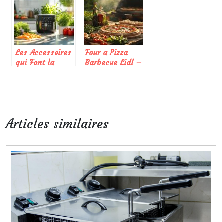
innovations
adaptée à votre
culinaires
entreprise
Les Accessoires
Four a Pizza
qui Font la
Barbecue Lidl –
Difference :
GrillMeister :
Notre Avis sur
l’innovation
les Equipements
accessible qui
de Friteuse sans
transforme vos
Huile
soirees d’ete
Articles similaires