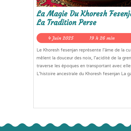
La Magie Du Khoresh Fesenj
La Tradition Perse
4
4 Juin 2025
19 h 26 min
Juin
Le Khoresh fesenjan représente l'âme de la cuisine iranienne, une symphonie de saveurs unique où se
2025
mêlent la douceur des noix, l'acidité de la gre
traverse les époques en transportant avec elle
L'histoire ancestrale du Khoresh fesenjan La ga