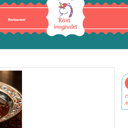
Restaurant
C
M