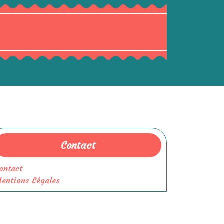
Contact
ontact
entions Légales